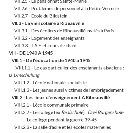
VII.2.5 - Le pensionnat Sainte-Marie
VII.2.6 - Problèmes de personnel à la Petite Verrerie
VII.2.7 - Ecole du Bildstein
VII.3 - La vie scolaire a Ribeauvillé
VII.3.1 - Des écoliers de Ribeauvillé invités à Paris
VII.3.2 - Logement des enseignants
VII.3.3 - T.S.F. et cours de chant
VIII - DE 1940 A 1945
VIII.1 - De l’éducation de 1940 à 1945
VIII.1.1 - Le cas particulier des enseignants alsaciens :
la
Umschulung
VIII.1.2 - L’école nationale-socialiste
VIII.1.3 - Les jeunes aussi victimes de l’embrigadement
VIII.2 - Les lieux d’enseignement A Ribeauvillé
VIII.2.1 - L’école communale primaire
VIII.2.2 - Le collège (ex
Realschule
) :
Drei Burgenshule
Le collège pendant la guerre 39-45
VIII.2.3 - La salle d’asile et les écoles maternelles