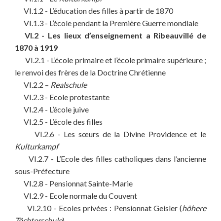
VI.1.2 - L’éducation des filles à partir de 1870
VI.1.3 - L’école pendant la Première Guerre mondiale
VI.2 - Les lieux d’enseignement a Ribeauvillé de
1870 à 1919
VI.2.1 - L’école primaire et l’école primaire supérieure ;
le renvoi des frères de la Doctrine Chrétienne
VI.2.2 –
Realschule
VI.2.3 - Ecole protestante
VI.2.4 - L’école juive
VI.2.5 - L’école des filles
VI.2.6 - Les sœurs de la Divine Providence et le
Kulturkampf
VI.2.7 - L’Ecole des filles catholiques dans l’ancienne
sous-Préfecture
VI.2.8 - Pensionnat Sainte-Marie
VI.2.9 - Ecole normale du Couvent
VI.2.10 - Ecoles privées : Pensionnat Geisler (
höhere
Töchterschule
)