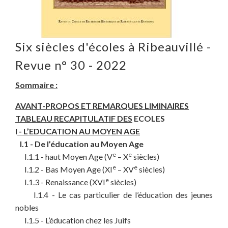
Six siècles d'écoles à Ribeauvillé -
Revue n° 30 - 2022
Sommaire :
AVANT-PROPOS ET REMARQUES LIMINAIRES
TABLEAU RECAPITULATIF DES
ECOLES
I
- L’EDUCATION AU MOYEN AGE
I.1 - De l’éducation au Moyen Age
e
e
I.1.1 - haut Moyen Age (V
– X
siècles)
e
e
I.1.2 - Bas Moyen Age (XI
– XV
siècles)
e
I.1.3 - Renaissance (XVI
siècles)
I.1.4 - Le cas particulier de l’éducation des jeunes
nobles
I.1.5 - L’éducation chez les Juifs