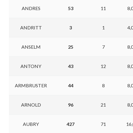
ANDRES
53
11
8,
ANDRITT
3
1
4,
ANSELM
25
7
8,
ANTONY
43
12
8,
ARMBRUSTER
44
8
8,
ARNOLD
96
21
8,
AUBRY
427
71
16,