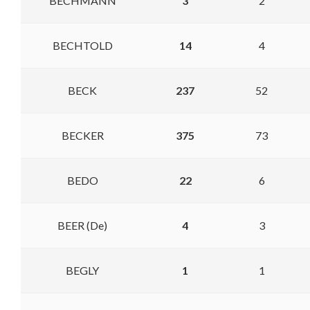
BECHMANN
3
2
BECHTOLD
14
4
BECK
237
52
BECKER
375
73
BEDO
22
6
BEER (De)
4
3
BEGLY
1
1