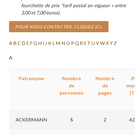
fourchette de prix "tarif postal en vigueur » entre
3,00 et 7,00 euros).
POUR NOUS CONTACTER, CLIQUEZ ICI.
A
B
C
D
E
F
G
H
I
J
K
L
M
N
O
P
Q
R
S
T
U
V
W
X
Y
Z
A
Patronyme
Nombre
Nombre
P
de
de
me
personnes
pages
(T
ACKERMANN
5
2
4,