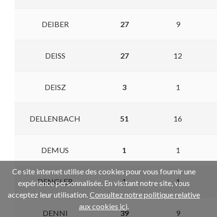
DEIBER
27
9
DEISS
27
12
DEISZ
3
1
DELLENBACH
51
16
DEMUS
1
1
Ce site internet utilise des cookies pour vous fournir une
DENGLER
1
1
expérience personnalisée. En visitant notre site, vous
acceptez leur utilisation.
Consultez notre politique relative
aux cookies ici
.
DENNI
39
9