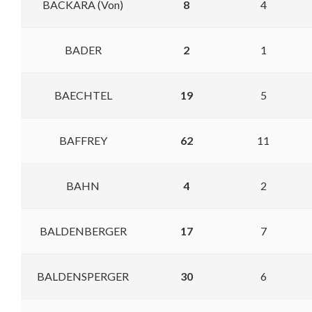
BACKARA (Von)
8
4
BADER
2
1
BAECHTEL
19
5
BAFFREY
62
11
BAHN
4
2
BALDENBERGER
17
7
BALDENSPERGER
30
6