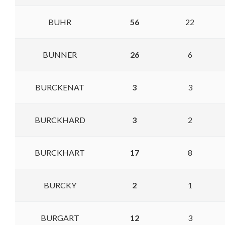
BUHR
56
22
BUNNER
26
6
BURCKENAT
3
3
BURCKHARD
3
2
BURCKHART
17
8
BURCKY
2
1
BURGART
12
3