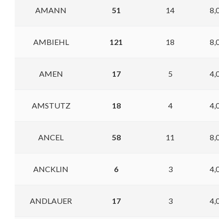
AMANN
51
14
8,
AMBIEHL
121
18
8,
AMEN
17
5
4,
AMSTUTZ
18
4
4,
ANCEL
58
11
8,
ANCKLIN
6
3
4,
ANDLAUER
17
3
4,