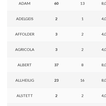
ADAM
60
13
8,
ADELGEIS
2
1
4,
AFFOLDER
3
2
4,
AGRICOLA
3
2
4,
ALBERT
37
8
8,
ALLHEILIG
23
16
8,
ALSTETT
2
2
4,