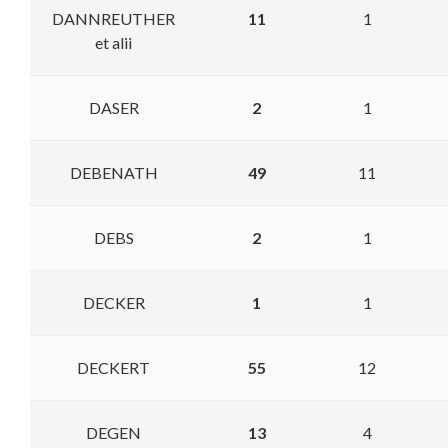
DANNREUTHER
11
1
et alii
DASER
2
1
DEBENATH
49
11
DEBS
2
1
DECKER
1
1
DECKERT
55
12
DEGEN
13
4