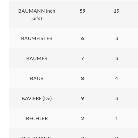
BAUMANN (non
59
15
juifs)
BAUMEISTER
6
3
BAUMER
7
3
BAUR
8
4
BAVIERE (De)
9
3
BECHLER
2
1