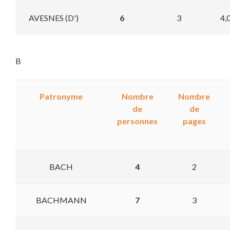
AVESNES (D')
6
3
4,
B
Patronyme
Nombre
Nombre
de
de
personnes
pages
BACH
4
2
BACHMANN
7
3