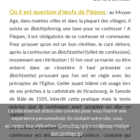
Où il est question d’œufs de Pâques
: au Moyen
Age, dans maintes villes et dans la plupart des villages, il
existe un
Beichtpfennig,
une taxe pour se confesser ! A
Pâques, il est obligatoire de se confesser et communier.
Pour prouver qu’on est un bon chrétien, le curé délivre,
après la confession un
Beichtzettel
(billet de confession),
moyennant une rétribution ! Si l’on veut se marier ou être
enterré dans un cimetière il faut présenter ce
Beichtzettel,
prouvant que l’on est en règle avec les
préceptes de l’Eglise
.
Geiler ayant blâmé cet usage lors
de ses prêches à la cathédrale de Strasbourg, le Synode
de Bâle de 1505, interdit cette pratique mais le texte
précise
que le confesseur peut accepter un don en
Ce site internet utilise des cookies pour vous fournir une
nature.
expérience personnalisée. En visitant notre site, vous
acceptez leur utilisation.
Consultez notre politique relative
Dès 1522, la coutume d’offrir, à Pâques, des œufs au
aux cookies ici
.
confesseur est attestée dans la province ; coutume qui