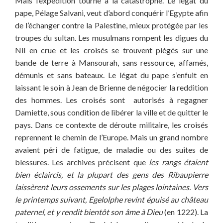
Mais l’expédition tourne à la catastrophe. Le légat du
pape, Pélage Salvani, veut d’abord conquérir l’Egypte afin
de l’échanger contre la Palestine, mieux protégée par les
troupes du sultan. Les musulmans rompent les digues du
Nil en crue et les croisés se trouvent piégés sur une
bande de terre à Mansourah, sans ressource, affamés,
démunis et sans bateaux. Le légat du pape s’enfuit en
laissant le soin à Jean de Brienne de négocier la reddition
des hommes. Les croisés sont autorisés à regagner
Damiette, sous condition de libérer la ville et de quitter le
pays. Dans ce contexte de déroute militaire, les croisés
reprennent le chemin de l’Europe. Mais un grand nombre
avaient péri de fatigue, de maladie ou des suites de
blessures. Les archives précisent que
les rangs étaient
bien éclaircis, et la plupart des gens des Ribaupierre
laissèrent leurs ossements sur les plages lointaines. Vers
le printemps suivant, Egelolphe revint épuisé au château
paternel, et y rendit bientôt son âme à Dieu
(en 1222). La