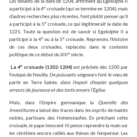
Les tenants de la date de 1204, affirment qu’Egelolphe II
e
a participé à la 4
croisade (qui se termine en 1204), mais
d’autres recherches plus récentes, font plutôt penser qu’il
e
a participé à la 5
croisade, ce qui légitimerait la date de
1221. Toute la question est de savoir si Egelolphe II a
e
e
participé à la 4
ou à la 5
croisade. Reprenons l’histoire
de ces deux croisades, replacées dans le contexte
e
politique de ce début du XIII
siècle.
e
La 4
croisade (1202-1204)
est prêchée dès 1200 par
Foulque de Neuilly. De puissants seigneurs font le vœu de
partir en Terre Sainte,
dans l’espoir d’expier quelques
erreurs de jeunesse et des torts envers l’Eglise.
Mais, dans l’Empire germanique la
Querelle des
Investitures
a laissé des traces dans les esprits de maints
nobles, partisans des Hohenstaufen. En prêchant cette
croisade, le pape Innocent III pense reprendre la main sur
les chrétiens encore ralliés aux thèses de l’empereur. Les