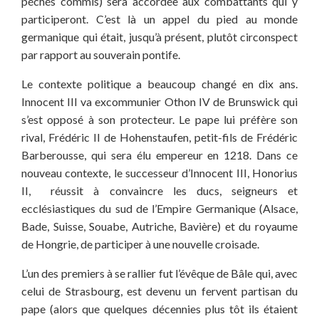
péchés commis) sera accordée aux combattants qui y
participeront. C’est là un appel du pied au monde
germanique qui était, jusqu’à présent, plutôt circonspect
par rapport au souverain pontife.
Le contexte politique a beaucoup changé en dix ans.
Innocent III va excommunier Othon IV de Brunswick qui
s’est opposé à son protecteur. Le pape lui préfère son
rival, Frédéric II de Hohenstaufen, petit-fils de Frédéric
Barberousse, qui sera élu empereur en 1218. Dans ce
nouveau contexte, le successeur d’Innocent III, Honorius
II, réussit à convaincre les ducs, seigneurs et
ecclésiastiques du sud de l’Empire Germanique (Alsace,
Bade, Suisse, Souabe, Autriche, Bavière) et du royaume
de Hongrie, de participer à une nouvelle croisade.
L’un des premiers à se rallier fut l’évêque de Bâle qui, avec
celui de Strasbourg, est devenu un fervent partisan du
pape (alors que quelques décennies plus tôt ils étaient