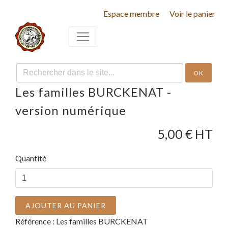
Espace membre
Voir le panier
OK
Les familles BURCKENAT -
version numérique
5,00
€ HT
Quantité
AJOUTER AU PANIER
Référence :
Les familles BURCKENAT