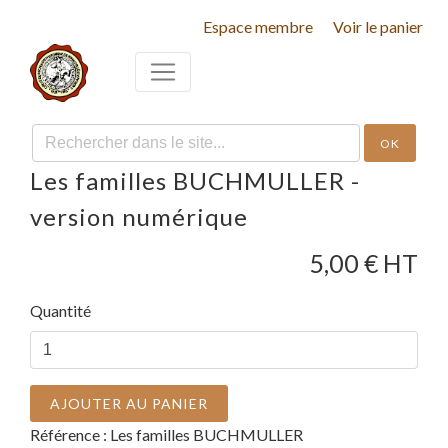
Espace membre
Voir le panier
OK
Les familles BUCHMULLER -
version numérique
5,00
€ HT
Quantité
AJOUTER AU PANIER
Référence :
Les familles BUCHMULLER