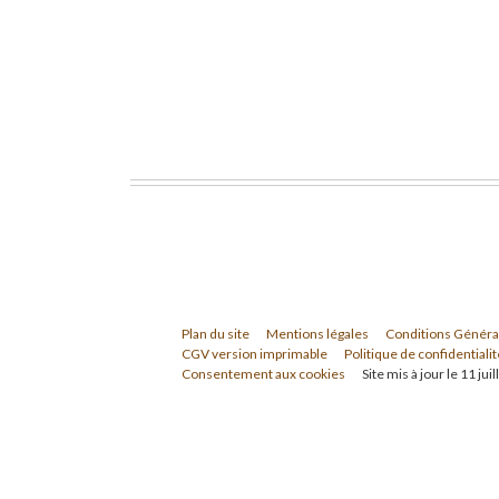
Plan du site
Mentions légales
Conditions Généra
CGV version imprimable
Politique de confidentialit
Consentement aux cookies
Site mis à jour le 11 jui