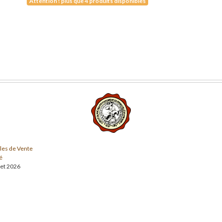
Attention ! plus que 4 produits disponibles
les de Vente
é
llet 2026