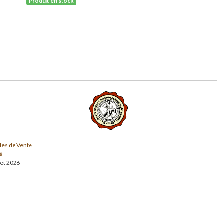
Produit en stock
les de Vente
é
llet 2026