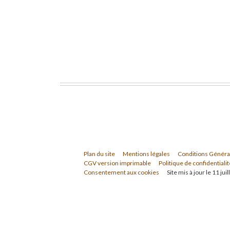
Plan du site
Mentions légales
Conditions Généra
CGV version imprimable
Politique de confidentialit
Consentement aux cookies
Site mis à jour le 11 jui