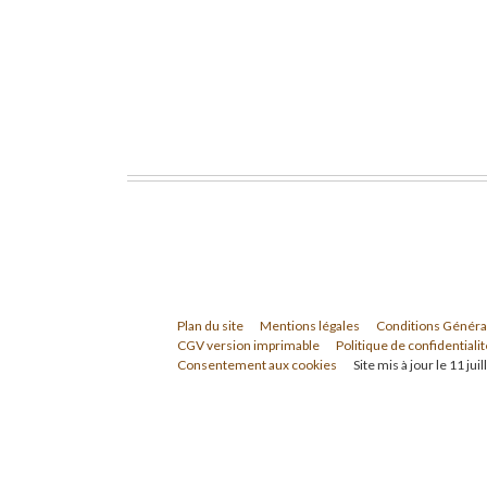
Plan du site
Mentions légales
Conditions Généra
CGV version imprimable
Politique de confidentialit
Consentement aux cookies
Site mis à jour le 11 jui