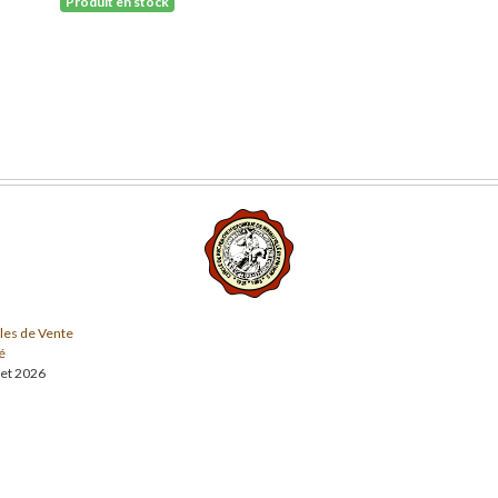
Produit en stock
les de Vente
é
llet 2026