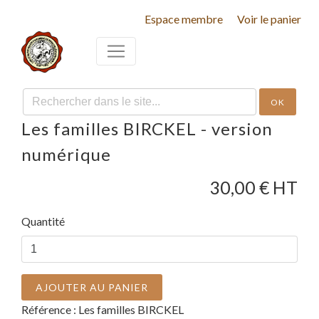
Espace membre
Voir le panier
OK
Les familles BIRCKEL - version
numérique
30,00
€ HT
Quantité
AJOUTER AU PANIER
Référence :
Les familles BIRCKEL