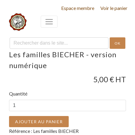
Espace membre
Voir le panier
OK
Les familles BIECHER - version
numérique
5,00
€ HT
Quantité
AJOUTER AU PANIER
Référence :
Les familles BIECHER