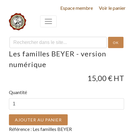
Espace membre
Voir le panier
OK
Les familles BEYER - version
numérique
15,00
€ HT
Quantité
AJOUTER AU PANIER
Référence :
Les familles BEYER