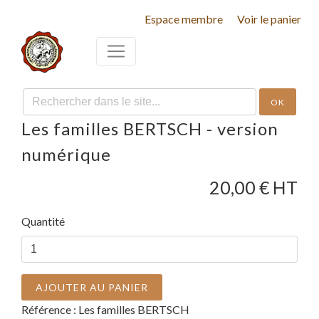
Espace membre
Voir le panier
OK
Les familles BERTSCH - version
numérique
20,00
€ HT
Quantité
AJOUTER AU PANIER
Référence :
Les familles BERTSCH