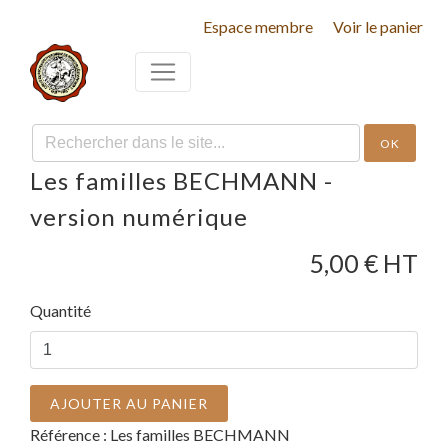
Espace membre
Voir le panier
OK
Les familles BECHMANN -
version numérique
5,00
€ HT
Quantité
AJOUTER AU PANIER
Référence :
Les familles BECHMANN