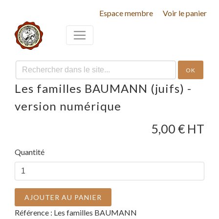
Espace membre
Voir le panier
OK
Les familles BAUMANN (juifs) -
version numérique
5,00
€ HT
Quantité
AJOUTER AU PANIER
Référence :
Les familles BAUMANN