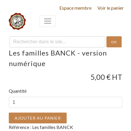
Espace membre
Voir le panier
OK
Les familles BANCK - version
numérique
5,00
€ HT
Quantité
AJOUTER AU PANIER
Référence :
Les familles BANCK