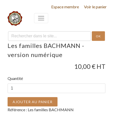
Espace membre
Voir le panier
OK
Les familles BACHMANN -
version numérique
10,00
€ HT
Quantité
AJOUTER AU PANIER
Référence :
Les familles BACHMANN