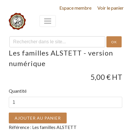
Espace membre
Voir le panier
OK
Les familles ALSTETT - version
numérique
5,00
€ HT
Quantité
AJOUTER AU PANIER
Référence :
Les familles ALSTETT