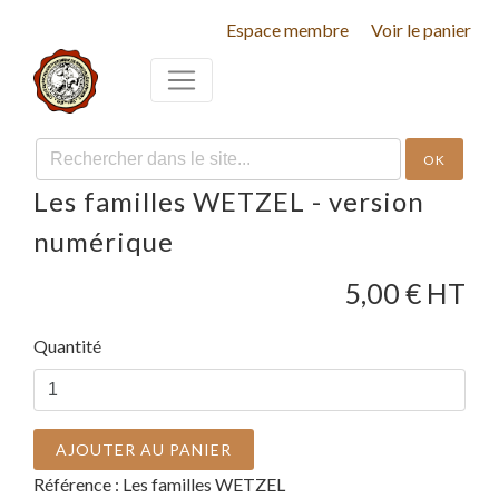
Espace membre
Voir le panier
OK
Les familles WETZEL - version
numérique
5,00
€ HT
Quantité
AJOUTER AU PANIER
Référence :
Les familles WETZEL