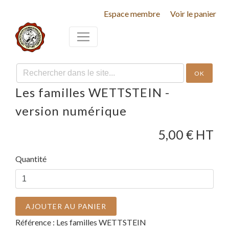
Espace membre
Voir le panier
OK
Les familles WETTSTEIN -
version numérique
5,00
€ HT
Quantité
AJOUTER AU PANIER
Référence :
Les familles WETTSTEIN