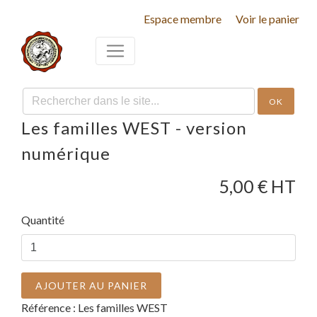
Espace membre
Voir le panier
OK
Les familles WEST - version
numérique
5,00
€ HT
Quantité
AJOUTER AU PANIER
Référence :
Les familles WEST