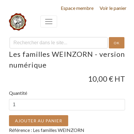
Espace membre
Voir le panier
OK
Les familles WEINZORN - version
numérique
10,00
€ HT
Quantité
AJOUTER AU PANIER
Référence :
Les familles WEINZORN