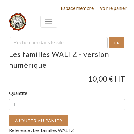
Espace membre
Voir le panier
OK
Les familles WALTZ - version
numérique
10,00
€ HT
Quantité
AJOUTER AU PANIER
Référence :
Les familles WALTZ