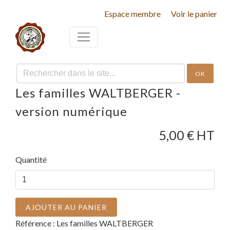
Espace membre
Voir le panier
OK
Les familles WALTBERGER -
version numérique
5,00
€ HT
Quantité
AJOUTER AU PANIER
Référence :
Les familles WALTBERGER