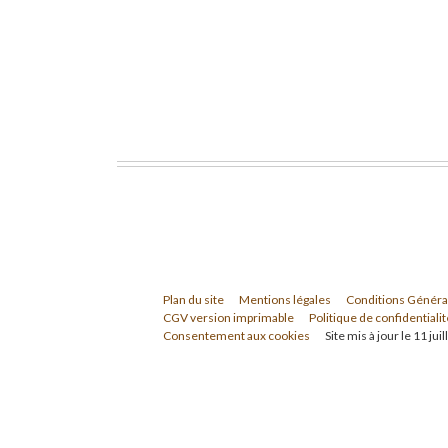
Plan du site
Mentions légales
Conditions Généra
CGV version imprimable
Politique de confidentialit
Consentement aux cookies
Site mis à jour le 11 jui