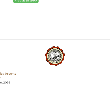
Produit en stock
les de Vente
é
llet 2026