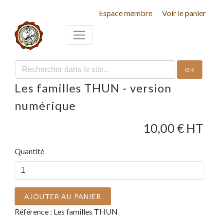
Espace membre
Voir le panier
OK
Les familles THUN - version
numérique
10,00
€ HT
Quantité
AJOUTER AU PANIER
Référence :
Les familles THUN