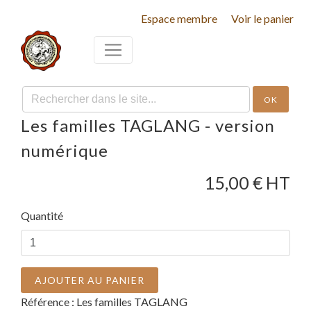
Espace membre
Voir le panier
OK
Les familles TAGLANG - version
numérique
15,00
€ HT
Quantité
AJOUTER AU PANIER
Référence :
Les familles TAGLANG