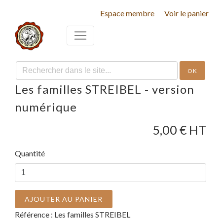
Espace membre
Voir le panier
OK
Les familles STREIBEL - version
numérique
5,00
€ HT
Quantité
AJOUTER AU PANIER
Référence :
Les familles STREIBEL