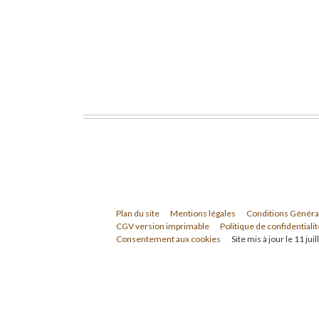
Plan du site
Mentions légales
Conditions Généra
CGV version imprimable
Politique de confidentialit
Consentement aux cookies
Site mis à jour le 11 jui