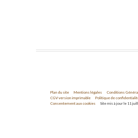
Plan du site
Mentions légales
Conditions Généra
CGV version imprimable
Politique de confidentialit
Consentement aux cookies
Site mis à jour le 11 jui