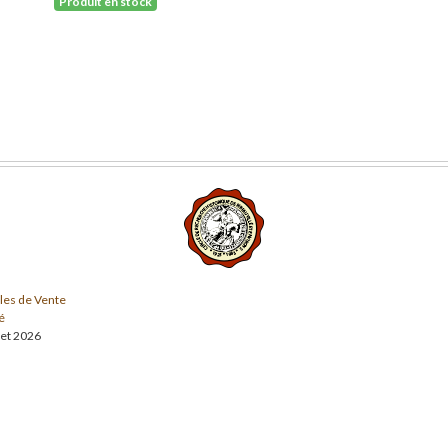
Produit en stock
les de Vente
é
llet 2026