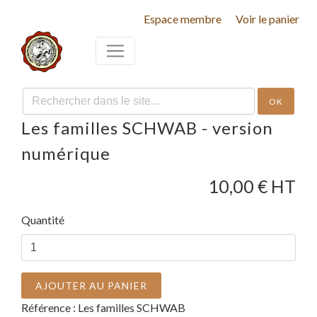
Espace membre
Voir le panier
OK
Les familles SCHWAB - version
numérique
10,00
€ HT
Quantité
AJOUTER AU PANIER
Référence :
Les familles SCHWAB