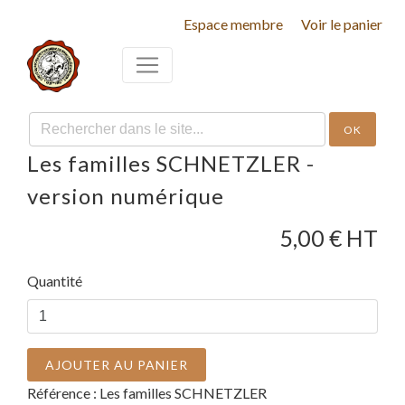
Espace membre
Voir le panier
OK
Les familles SCHNETZLER -
version numérique
5,00
€ HT
Quantité
AJOUTER AU PANIER
Référence :
Les familles SCHNETZLER