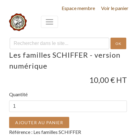
Espace membre
Voir le panier
OK
Les familles SCHIFFER - version
numérique
10,00
€ HT
Quantité
AJOUTER AU PANIER
Référence :
Les familles SCHIFFER