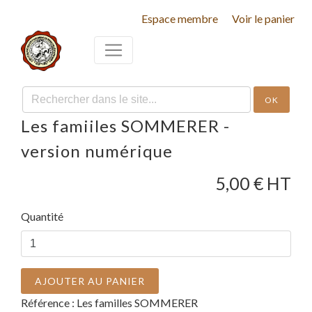
Espace membre
Voir le panier
OK
Les famiiles SOMMERER -
version numérique
5,00
€ HT
Quantité
AJOUTER AU PANIER
Référence :
Les familles SOMMERER