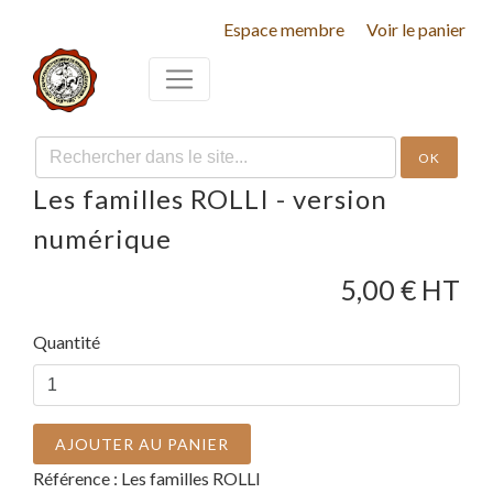
Espace membre
Voir le panier
OK
Les familles ROLLI - version
numérique
5,00
€ HT
Quantité
AJOUTER AU PANIER
Référence :
Les familles ROLLI