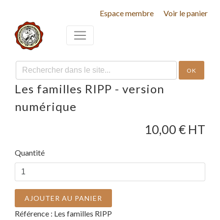
Espace membre
Voir le panier
OK
Les familles RIPP - version
numérique
10,00
€ HT
Quantité
AJOUTER AU PANIER
Référence :
Les familles RIPP