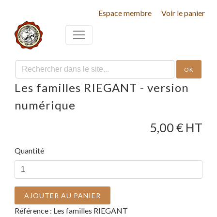
Espace membre
Voir le panier
OK
Les familles RIEGANT - version
numérique
5,00
€ HT
Quantité
AJOUTER AU PANIER
Référence :
Les familles RIEGANT