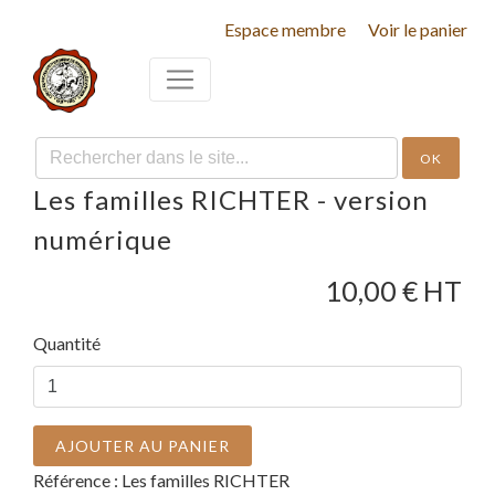
Espace membre
Voir le panier
OK
Les familles RICHTER - version
numérique
10,00
€ HT
Quantité
AJOUTER AU PANIER
Référence :
Les familles RICHTER