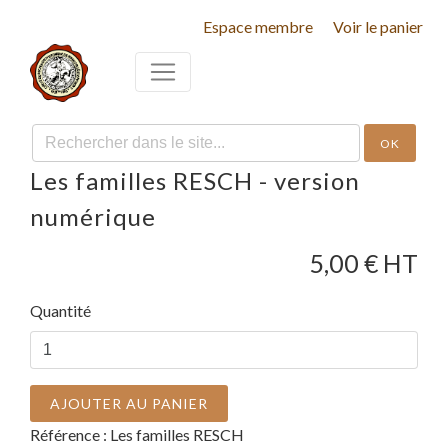
Espace membre
Voir le panier
OK
Les familles RESCH - version
numérique
5,00
€ HT
Quantité
AJOUTER AU PANIER
Référence :
Les familles RESCH