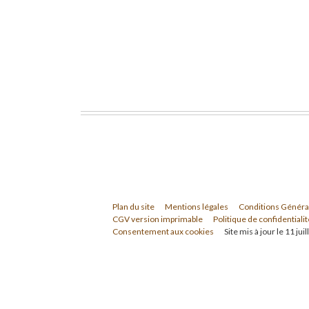
Plan du site
Mentions légales
Conditions Généra
CGV version imprimable
Politique de confidentialit
Consentement aux cookies
Site mis à jour le 11 jui