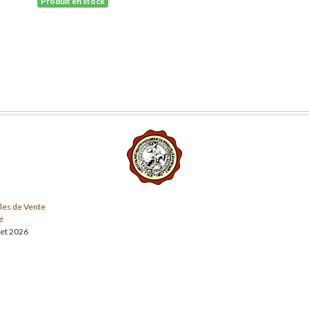
Produit en stock
les de Vente
é
llet 2026