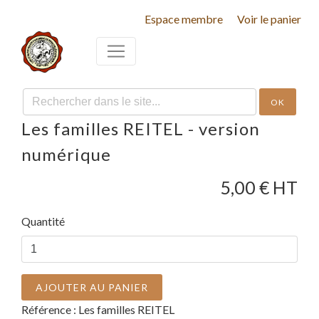
Espace membre
Voir le panier
OK
Les familles REITEL - version
numérique
5,00
€ HT
Quantité
AJOUTER AU PANIER
Référence :
Les familles REITEL