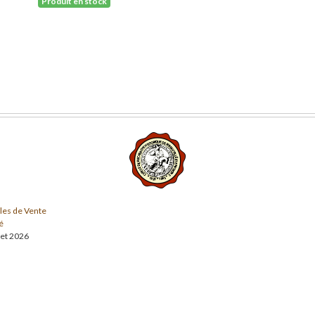
Produit en stock
les de Vente
é
llet 2026