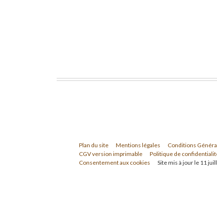
Plan du site
Mentions légales
Conditions Généra
CGV version imprimable
Politique de confidentialit
Consentement aux cookies
Site mis à jour le 11 jui