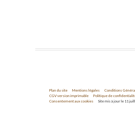
Plan du site
Mentions légales
Conditions Généra
CGV version imprimable
Politique de confidentialit
Consentement aux cookies
Site mis à jour le 11 jui