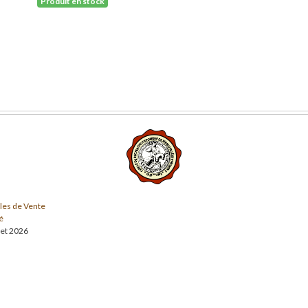
Produit en stock
les de Vente
é
llet 2026