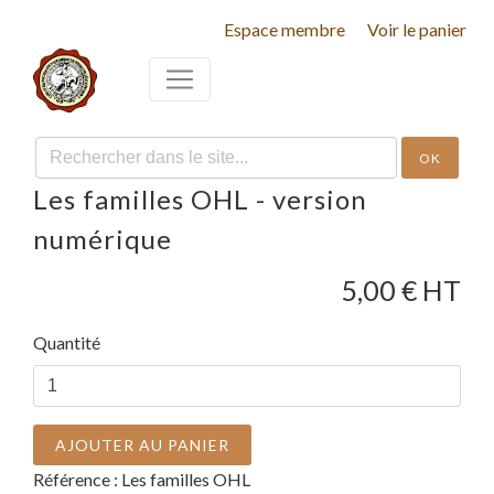
Espace membre
Voir le panier
OK
Les familles OHL - version
numérique
5,00
€ HT
Quantité
AJOUTER AU PANIER
Référence :
Les familles OHL