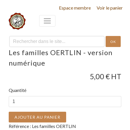
Espace membre
Voir le panier
OK
Les familles OERTLIN - version
numérique
5,00
€ HT
Quantité
AJOUTER AU PANIER
Référence :
Les familles OERTLIN