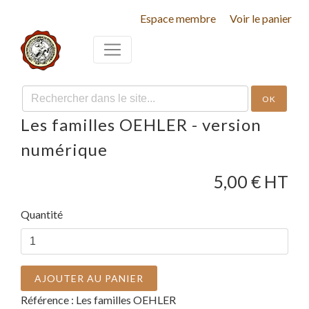
Espace membre
Voir le panier
OK
Les familles OEHLER - version
numérique
5,00
€ HT
Quantité
AJOUTER AU PANIER
Référence :
Les familles OEHLER