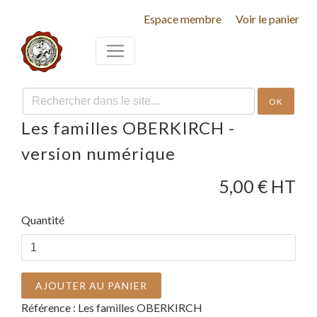
Espace membre
Voir le panier
OK
Les familles OBERKIRCH -
version numérique
5,00
€ HT
Quantité
AJOUTER AU PANIER
Référence :
Les familles OBERKIRCH