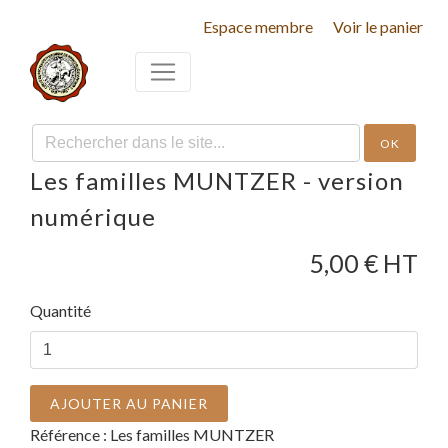
Espace membre
Voir le panier
OK
Les familles MUNTZER - version
numérique
5,00
€ HT
Quantité
AJOUTER AU PANIER
Référence :
Les familles MUNTZER