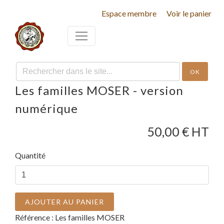
Espace membre
Voir le panier
OK
Les familles MOSER - version
numérique
50,00
€ HT
Quantité
AJOUTER AU PANIER
Référence :
Les familles MOSER