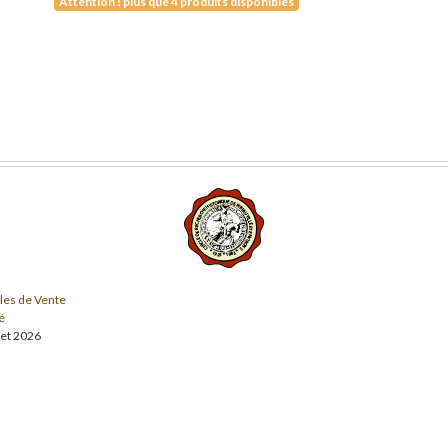
Attention ! plus que 4 produits disponibles
les de Vente
é
llet 2026