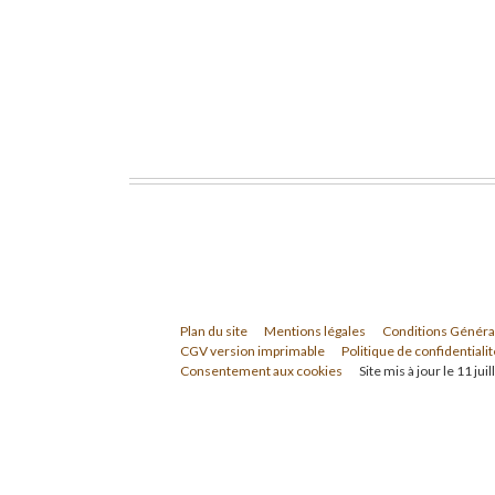
Plan du site
Mentions légales
Conditions Généra
CGV version imprimable
Politique de confidentialit
Consentement aux cookies
Site mis à jour le 11 jui