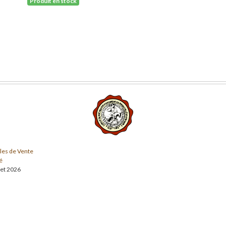
Produit en stock
les de Vente
é
llet 2026