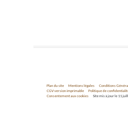
Plan du site
Mentions légales
Conditions Généra
CGV version imprimable
Politique de confidentialit
Consentement aux cookies
Site mis à jour le 11 jui